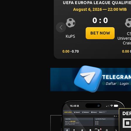
EUROPA LEAGUE QUALIFIERS
UEFA EUROPA LEAGUE Q
ugust 6, 2026 — 22:59 WIB
August 7, 2026 — 02:
0 : 0
0 : 0
Previous
BET NOW
BET NOW
Tel
CSKA Sofia
Benfica
)
2
-0.25
-0.91
2.5
0.82
TELEGRA
Daftar
Login