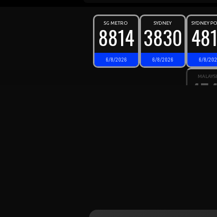
SG METRO
SYDNEY
SYDNEY P
8814
3830
48
6/8/2026
6/8/2026
6/8/20
MALAYS
45
6/8/20