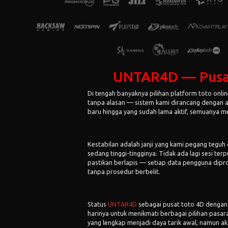
UNTAR4D — Pusat 
Di tengah banyaknya pilihan platform toto onli
tanpa alasan — sistem kami dirancang dengan ak
baru hingga yang sudah lama aktif, semuanya 
Kestabilan adalah janji yang kami pegang teguh
sedang tinggi-tingginya. Tidak ada lagi sesi t
pastikan berlapis — setiap data pengguna dipr
tanpa prosedur berbelit.
Status
UNTAR4D
sebagai pusat toto 4D dengan p
harinya untuk menikmati berbagai pilihan pasa
yang lengkap menjadi daya tarik awal, namun a