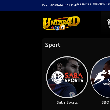
Selamat datang di UNTAR4D Togel
Kamis 6/08/2026 14:31:14
HO
Sport
Saba Sports
SBO 