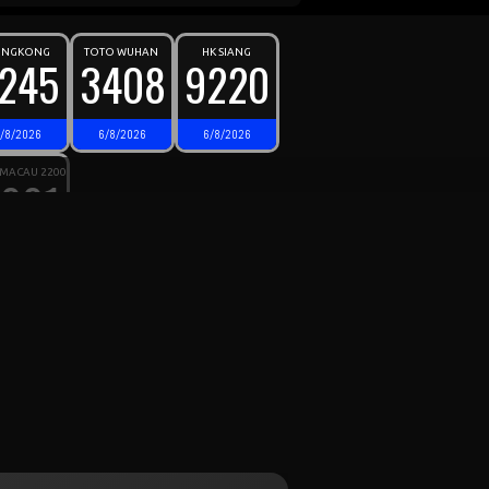
ONGKONG
TOTO WUHAN
HK SIANG
245
3408
9220
/8/2026
6/8/2026
6/8/2026
MACAU 2200
991
5/8/2026