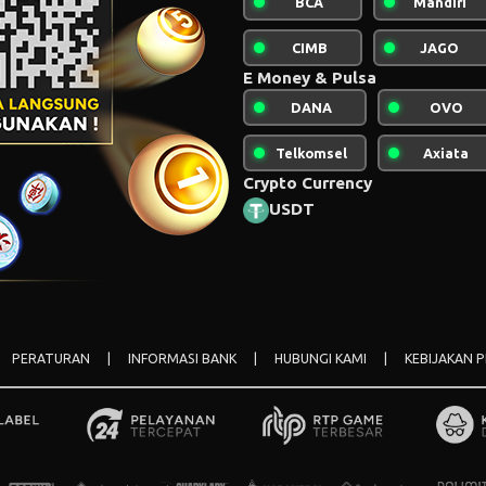
BCA
Mandiri
CIMB
JAGO
E Money & Pulsa
DANA
OVO
Telkomsel
Axiata
Crypto Currency
USDT
PERATURAN
|
INFORMASI BANK
|
HUBUNGI KAMI
|
KEBIJAKAN P