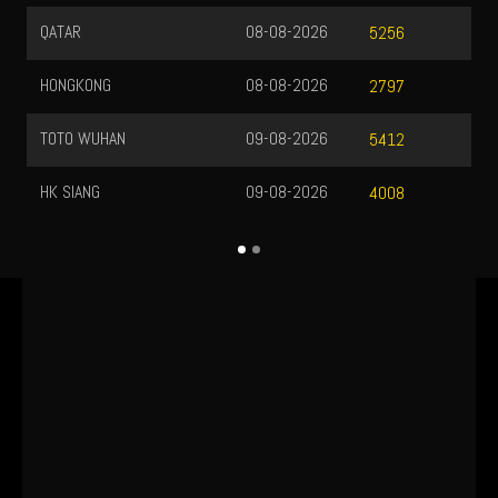
QATAR
08-08-2026
5256
HONGKONG
08-08-2026
2797
TOTO WUHAN
09-08-2026
5412
HK SIANG
09-08-2026
4008