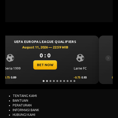
SPAIN LA LIGA
August 16, 2026 — 02:30 WIB
0 : 0
Previous
Next
BET NOW
Sevilla
Rayo Vallecano
0.25
0.95
-0.25
0.95
TENTANG KAMI
BANTUAN
PERATURAN
INFORMASI BANK
HUBUNGI KAMI