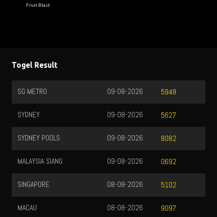
Fruit Blast
Togel Result
SG METRO
09-08-2026
M
5948
SYDNEY
09-08-2026
T
5627
SYDNEY POOLS
09-08-2026
T
8082
MALAYSIA SIANG
09-08-2026
T
0692
SINGAPORE
08-08-2026
T
5102
MACAU
08-08-2026
T
9097