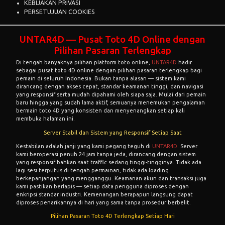
KEBIJAKAN PRIVASI
PERSETUJUAN COOKIES
UNTAR4D — Pusat Toto 4D Online dengan
Pilihan Pasaran Terlengkap
Di tengah banyaknya pilihan platform toto online,
UNTAR4D
hadir
sebagai pusat toto 4D online dengan pilihan pasaran terlengkap bagi
pemain di seluruh Indonesia. Bukan tanpa alasan — sistem kami
dirancang dengan akses cepat, standar keamanan tinggi, dan navigasi
yang responsif serta mudah dipahami oleh siapa saja. Mulai dari pemain
baru hingga yang sudah lama aktif, semuanya menemukan pengalaman
bermain toto 4D yang konsisten dan menyenangkan setiap kali
membuka halaman ini.
Server Stabil dan Sistem yang Responsif Setiap Saat
Kestabilan adalah janji yang kami pegang teguh di
UNTAR4D
. Server
kami beroperasi penuh 24 jam tanpa jeda, dirancang dengan sistem
yang responsif bahkan saat traffic sedang tinggi-tingginya. Tidak ada
lagi sesi terputus di tengah permainan, tidak ada loading
berkepanjangan yang mengganggu. Keamanan akun dan transaksi juga
kami pastikan berlapis — setiap data pengguna diproses dengan
enkripsi standar industri. Kemenangan berapapun langsung dapat
diproses penarikannya di hari yang sama tanpa prosedur berbelit.
Pilihan Pasaran Toto 4D Terlengkap Setiap Hari