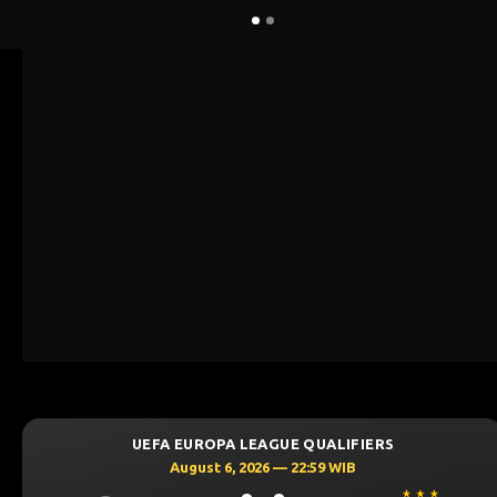
E QUALIFIERS
UEFA EUROPA LEAGUE
 22:59 WIB
August 7, 2026 — 0