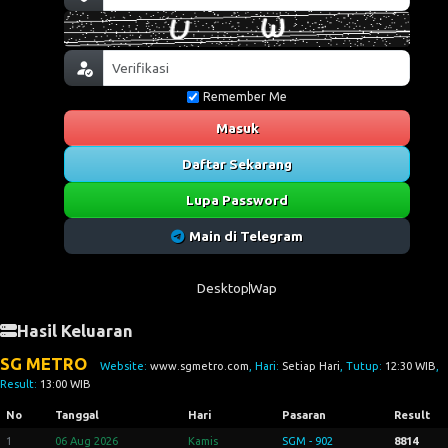
Remember Me
Masuk
Daftar Sekarang
Lupa Password
Main di Telegram
Desktop
Wap
Hasil Keluaran
SG METRO
Website:
www.sgmetro.com
, Hari:
Setiap Hari
, Tutup:
12:30 WIB
,
Result:
13:00 WIB
No
Tanggal
Hari
Pasaran
Result
1
06 Aug 2026
Kamis
SGM - 902
8814