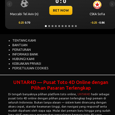
0 : 0
Previous
Ne
OW
BET NOW
CSKA Sofia
Red Bull Salzburg
-0.25
-0.86
1
0.89
TENTANG KAMI
BANTUAN
PERATURAN
INFORMASI BANK
HUBUNGI KAMI
KEBIJAKAN PRIVASI
PERSETUJUAN COOKIES
UNTAR4D — Pusat Toto 4D Online dengan
Pilihan Pasaran Terlengkap
Di tengah banyaknya pilihan platform toto online,
UNTAR4D
hadir sebagai
pusat toto 4D online dengan pilihan pasaran terlengkap bagi pemain di
seluruh Indonesia. Bukan tanpa alasan — sistem kami dirancang dengan
akses cepat, standar keamanan tinggi, dan navigasi yang responsif serta
mudah dipahami oleh siapa saja. Mulai dari pemain baru hingga yang sudah
lama aktif, semuanya menemukan pengalaman bermain toto 4D yang