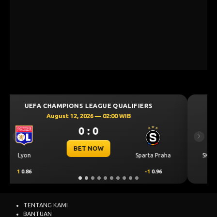
UEFA CHAMPIONS LEAGUE QUALIFIERS
August 12, 2026 — 01:30 WIB
0 : 0
Previous
Next
BET NOW
SK Sturm Graz
Fenerbahce
-0.5
0.95
0.5
0.87
TENTANG KAMI
BANTUAN