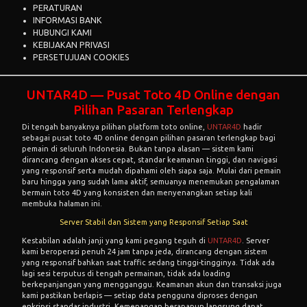
PERATURAN
INFORMASI BANK
HUBUNGI KAMI
KEBIJAKAN PRIVASI
PERSETUJUAN COOKIES
UNTAR4D — Pusat Toto 4D Online dengan
Pilihan Pasaran Terlengkap
Di tengah banyaknya pilihan platform toto online,
UNTAR4D
hadir
sebagai pusat toto 4D online dengan pilihan pasaran terlengkap bagi
pemain di seluruh Indonesia. Bukan tanpa alasan — sistem kami
dirancang dengan akses cepat, standar keamanan tinggi, dan navigasi
yang responsif serta mudah dipahami oleh siapa saja. Mulai dari pemain
baru hingga yang sudah lama aktif, semuanya menemukan pengalaman
bermain toto 4D yang konsisten dan menyenangkan setiap kali
membuka halaman ini.
Server Stabil dan Sistem yang Responsif Setiap Saat
Kestabilan adalah janji yang kami pegang teguh di
UNTAR4D
. Server
kami beroperasi penuh 24 jam tanpa jeda, dirancang dengan sistem
yang responsif bahkan saat traffic sedang tinggi-tingginya. Tidak ada
lagi sesi terputus di tengah permainan, tidak ada loading
berkepanjangan yang mengganggu. Keamanan akun dan transaksi juga
kami pastikan berlapis — setiap data pengguna diproses dengan
enkripsi standar industri. Kemenangan berapapun langsung dapat