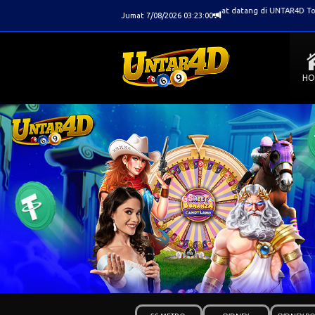
Selamat datang di UNTAR4D Togel
Jumat 7/08/2026 03:23:01
HO