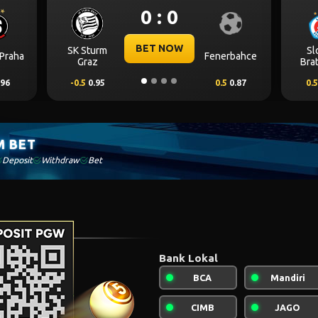
2 : 0
BET NOW
Saint-
e-Tottenham
e-Liverpool
e-C
oise
Hotspur
1.00
0.00
0.89
0.00
0.77
0.0
M BET
Deposit
Withdraw
Bet
Bank Lokal
BCA
Mandiri
CIMB
JAGO