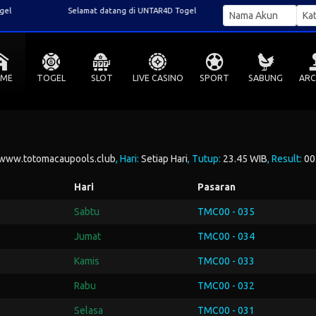
Selamat datang di UNTAR4D Togel
ME
TOGEL
SLOT
LIVE CASINO
SPORT
SABUNG
ARC
www.totomacaupools.club
, Hari:
Setiap Hari
, Tutup:
23.45 WIB
, Result:
00
Hari
Pasaran
Sabtu
TMC00 - 035
Jumat
TMC00 - 034
Kamis
TMC00 - 033
Rabu
TMC00 - 032
Selasa
TMC00 - 031