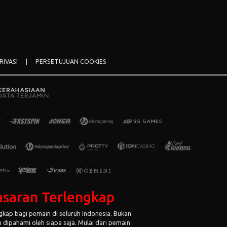
RIVASI
|
PERSETUJUAN COOKIES
asaran Terlengkap
gkap bagi pemain di seluruh Indonesia. Bukan