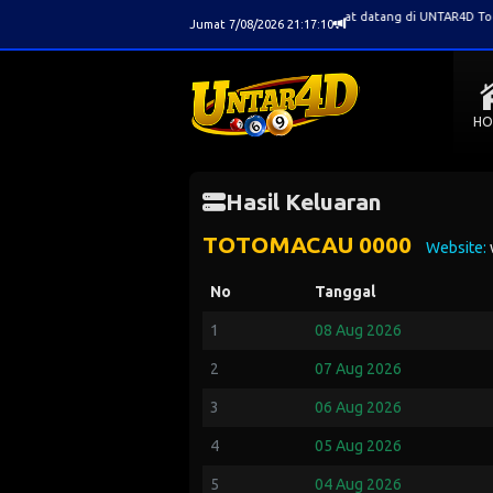
Selamat datang di UNTAR4D Togel
Jumat 7/08/2026 21:17:11
HO
Hasil Keluaran
TOTOMACAU 0000
Website:
No
Tanggal
1
08 Aug 2026
2
07 Aug 2026
3
06 Aug 2026
4
05 Aug 2026
5
04 Aug 2026