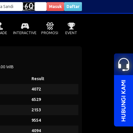
Masuk
Daftar
ADE
INTERACTIVE
PROMOSI
EVENT
.00 WIB
Result
4072
6529
2153
9554
4094