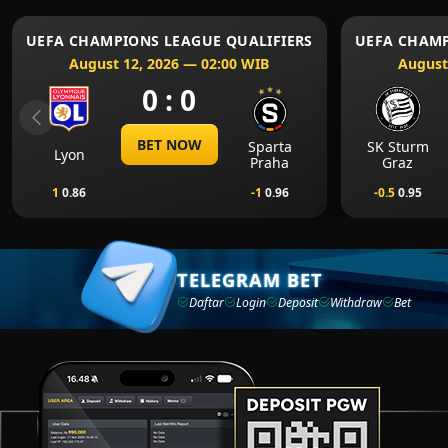
RS
UEFA CHAMPIONS LEAGUE QUALIFIERS
August 11, 2026 — 22:59 WIB
0 : 0
Previous
BET NOW
Union Saint-
lby
Bodo Glimt
Gilloise
.99
0.75
0.82
-0.75
1.00
TELEGRAM BET
Daftar
Login
Deposit
Withdraw
Bet