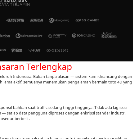
asaran Terlengkap
 seluruh Indonesia. Bukan tanpa alasan — sistem kami dirancang dengan
sudah lama aktif, semuanya menemukan pengalaman bermain toto 4D yang
nsif bahkan saat traffic sedang tinggi-tingginya. Tidak ada lagi sesi
— setiap data pengguna diproses dengan enkripsi standar industri.
sedur berbelit.
 yang terus kembali setiap harinya untuk menikmati berbagai pilihan