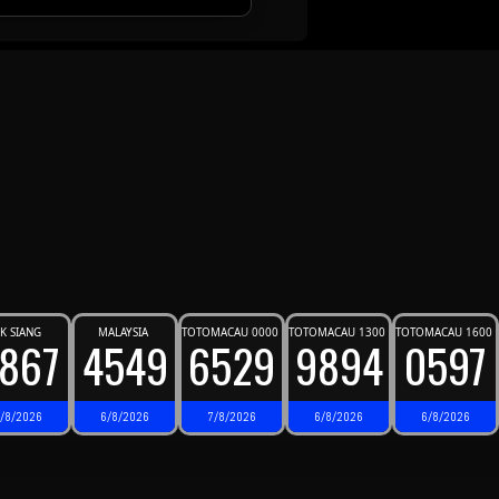
K SIANG
MALAYSIA
TOTOMACAU 0000
TOTOMACAU 1300
TOTOMACAU 1600
867
4549
6529
9894
0597
/8/2026
6/8/2026
7/8/2026
6/8/2026
6/8/2026