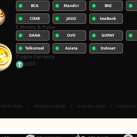
BCA
Mandiri
BNI
CIMB
JAGO
SeaBank
E Money & Pulsa
DANA
OVO
GOPAY
Telkomsel
Axiata
Indosat
Crypto Currency
USDT
PERATURAN
|
INFORMASI BANK
|
HUBUNGI KAMI
|
KEBIJAKAN