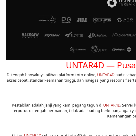
UNTAR4D — Pusat 
Di tengah banyaknya pilihan platform toto online,
UNTAR4D
hadir sebag
akses cepat, standar keamanan tinggi, dan navigasi yang responsif s
Kestabilan adalah janji yang kami pegang teguh di
UNTAR4D
. Server
terputus di tengah permainan, tidak ada loading berkepanjangan y
Kemenangan ber
Status
UNTAR4D
sebagai pusat toto 4D dengan pasaran terlengkap bu