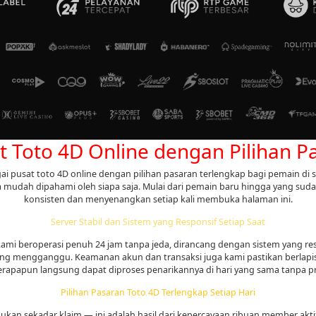
Toto 4D Online dengan Pilihan P
ai pusat toto 4D online dengan pilihan pasaran terlengkap bagi pemain di
erta mudah dipahami oleh siapa saja. Mulai dari pemain baru hingga yang 
konsisten dan menyenangkan setiap kali membuka halaman ini.
Server Stabil dan Sistem yang Responsif Setiap Saat
 kami beroperasi penuh 24 jam tanpa jeda, dirancang dengan sistem yang respo
ang mengganggu. Keamanan akun dan transaksi juga kami pastikan berlapis 
apapun langsung dapat diproses penarikannya di hari yang sama tanpa pro
Pilihan Pasaran Toto 4D Terlengkap Setiap Hari
kan sekadar klaim — ini adalah hasil dari kepercayaan ribuan member aktif