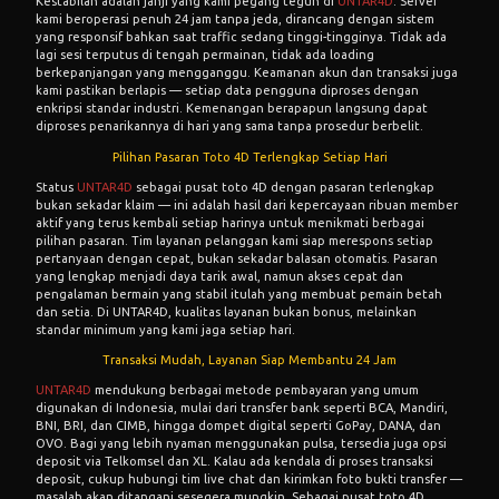
Kestabilan adalah janji yang kami pegang teguh di
UNTAR4D
. Server
kami beroperasi penuh 24 jam tanpa jeda, dirancang dengan sistem
yang responsif bahkan saat traffic sedang tinggi-tingginya. Tidak ada
lagi sesi terputus di tengah permainan, tidak ada loading
berkepanjangan yang mengganggu. Keamanan akun dan transaksi juga
kami pastikan berlapis — setiap data pengguna diproses dengan
enkripsi standar industri. Kemenangan berapapun langsung dapat
diproses penarikannya di hari yang sama tanpa prosedur berbelit.
Pilihan Pasaran Toto 4D Terlengkap Setiap Hari
Status
UNTAR4D
sebagai pusat toto 4D dengan pasaran terlengkap
bukan sekadar klaim — ini adalah hasil dari kepercayaan ribuan member
aktif yang terus kembali setiap harinya untuk menikmati berbagai
pilihan pasaran. Tim layanan pelanggan kami siap merespons setiap
pertanyaan dengan cepat, bukan sekadar balasan otomatis. Pasaran
yang lengkap menjadi daya tarik awal, namun akses cepat dan
pengalaman bermain yang stabil itulah yang membuat pemain betah
dan setia. Di UNTAR4D, kualitas layanan bukan bonus, melainkan
standar minimum yang kami jaga setiap hari.
Transaksi Mudah, Layanan Siap Membantu 24 Jam
UNTAR4D
mendukung berbagai metode pembayaran yang umum
digunakan di Indonesia, mulai dari transfer bank seperti BCA, Mandiri,
BNI, BRI, dan CIMB, hingga dompet digital seperti GoPay, DANA, dan
OVO. Bagi yang lebih nyaman menggunakan pulsa, tersedia juga opsi
deposit via Telkomsel dan XL. Kalau ada kendala di proses transaksi
deposit, cukup hubungi tim live chat dan kirimkan foto bukti transfer —
masalah akan ditangani sesegera mungkin. Sebagai pusat toto 4D