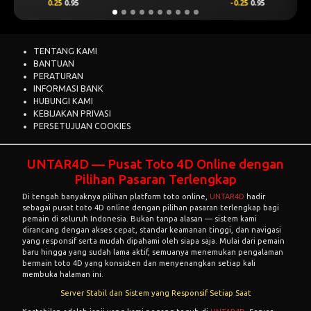
-0.25
0.95
0.00
0.62
TENTANG KAMI
BANTUAN
PERATURAN
INFORMASI BANK
HUBUNGI KAMI
KEBIJAKAN PRIVASI
PERSETUJUAN COOKIES
UNTAR4D — Pusat Toto 4D Online dengan
Pilihan Pasaran Terlengkap
Di tengah banyaknya pilihan platform toto online,
UNTAR4D
hadir
sebagai pusat toto 4D online dengan pilihan pasaran terlengkap bagi
pemain di seluruh Indonesia. Bukan tanpa alasan — sistem kami
dirancang dengan akses cepat, standar keamanan tinggi, dan navigasi
yang responsif serta mudah dipahami oleh siapa saja. Mulai dari pemain
baru hingga yang sudah lama aktif, semuanya menemukan pengalaman
bermain toto 4D yang konsisten dan menyenangkan setiap kali
membuka halaman ini.
Server Stabil dan Sistem yang Responsif Setiap Saat