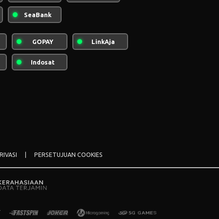
BNI
BRI
SeaBank
GOPAY
LinkAja
Indosat
RIVASI
|
PERSETUJUAN COOKIES