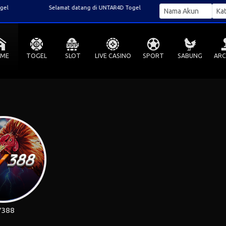
l
Selamat datang di UNTAR4D Togel
ME
TOGEL
SLOT
LIVE CASINO
SPORT
SABUNG
ARC
V388