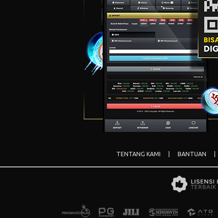
TENTANG KAMI
|
BANTUAN
|