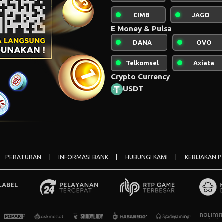
BCA
Mandiri
CIMB
JAGO
E Money & Pulsa
DANA
OVO
Telkomsel
Axiata
Crypto Currency
USDT
PERATURAN
|
INFORMASI BANK
|
HUBUNGI KAMI
|
KEBIJAKAN P