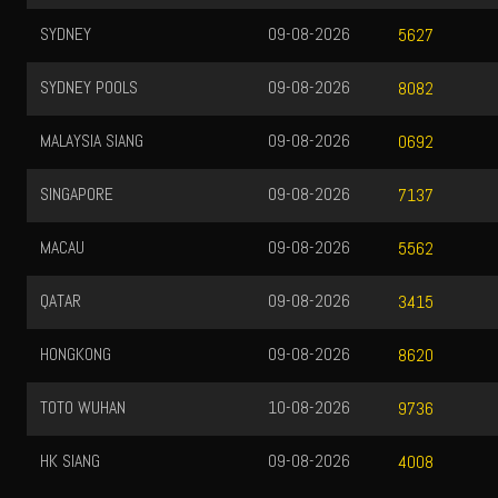
SYDNEY
09-08-2026
5627
SYDNEY POOLS
09-08-2026
8082
MALAYSIA SIANG
09-08-2026
0692
SINGAPORE
09-08-2026
7137
MACAU
09-08-2026
5562
QATAR
09-08-2026
3415
HONGKONG
09-08-2026
8620
TOTO WUHAN
10-08-2026
9736
HK SIANG
09-08-2026
4008