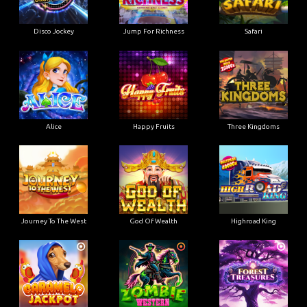
Disco Jockey
Jump For Richness
Safari
Alice
Happy Fruits
Three Kingdoms
Journey To The West
God Of Wealth
Highroad King