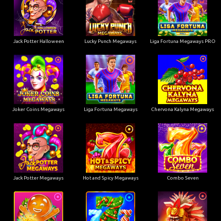
Jack Potter Halloween
Lucky Punch Megaways
Liga Fortuna Megaways PRO
Joker Coins Megaways
Liga Fortuna Megaways
Chervona Kalyna Megaways
Jack Potter Megaways
Hot and Spicy Megaways
Combo Seven