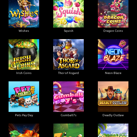
Wishes
Squish
Dragon Coins
Irish Coins
Thor of Asgard
Neon Blaze
Pets Pay Day
Gumball7s
Deadly Outlaw