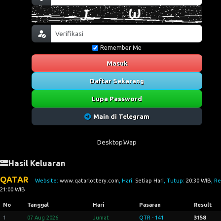
Remember Me
Masuk
Daftar Sekarang
Lupa Password
Main di Telegram
Desktop
Wap
Hasil Keluaran
QATAR
Website:
www.qatarlottery.com
, Hari:
Setiap Hari
, Tutup:
20:30 WIB
, Re
21:00 WIB
No
Tanggal
Hari
Pasaran
Result
1
07 Aug 2026
Jumat
QTR - 141
3158