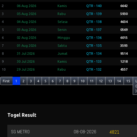
2
06 Aug 2026
Kamis
QTR - 140
6642
3
05 Aug 2026
Rabu
QTR - 139
5930
4
04 Aug 2026
Selasa
QTR - 138
4634
5
03 Aug 2026
Senin
QTR - 137
0569
6
02 Aug 2026
Minggu
QTR - 136
6015
7
01 Aug 2026
Sabtu
QTR - 135
3593
8
31 Jul 2026
Jumat
QTR - 134
9514
9
30 Jul 2026
Kamis
QTR - 133
1218
10
29 Jul 2026
Rabu
QTR - 132
4557
First
1
2
3
4
5
6
7
8
9
10
11
12
13
14
15
(
)
Togel Result
SG METRO
08-08-2026
4821