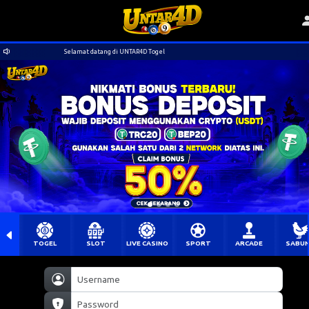
Selamat datang di UNTAR4D Togel
TOGEL
SLOT
LIVE CASINO
SPORT
ARCADE
SABU