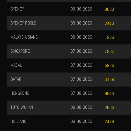
SYDNEY
08-08-2026
8083
SYDNEY POOLS
08-08-2026
2413
MALAYSIA SIANG
08-08-2026
1986
SINGAPORE
07-08-2026
7907
MACAU
07-08-2026
5825
QATAR
07-08-2026
3158
HONGKONG
07-08-2026
9943
TOTO WUHAN
08-08-2026
2605
HK SIANG
08-08-2026
2476