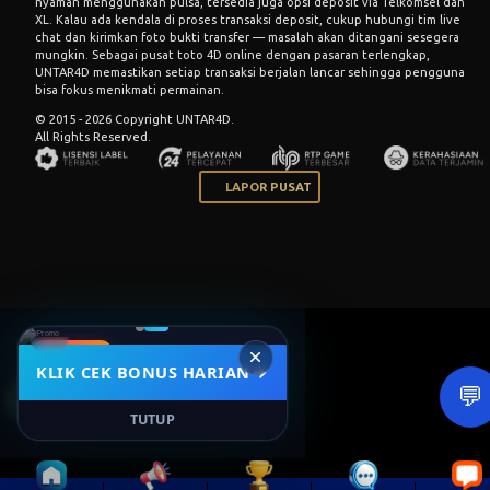
nyaman menggunakan pulsa, tersedia juga opsi deposit via Telkomsel dan
XL. Kalau ada kendala di proses transaksi deposit, cukup hubungi tim live
chat dan kirimkan foto bukti transfer — masalah akan ditangani sesegera
mungkin. Sebagai pusat toto 4D online dengan pasaran terlengkap,
UNTAR4D memastikan setiap transaksi berjalan lancar sehingga pengguna
bisa fokus menikmati permainan.
© 2015 - 2026 Copyright UNTAR4D.
All Rights Reserved.
LAPOR PUSAT
PROMO
KLIK CEK BONUS NEW MEMBER
💬
INFO GACOR
TUTUP