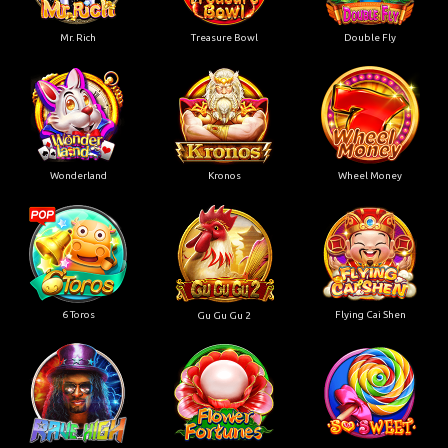
Mr. Rich
Treasure Bowl
Double Fly
Wonderland
Kronos
Wheel Money
6 Toros
Flying Cai Shen
Gu Gu Gu 2