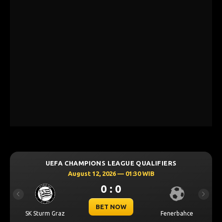
UEFA CHAMPIONS LEAGUE QUALIFIERS
August 12, 2026 — 01:30 WIB
0 : 0
Previous
Next
BET NOW
SK Sturm Graz
Fenerbahce