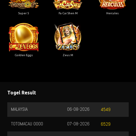
Super 5
Fa Cai Shen M
Hercules
Golden Eggs
Zeus M
Togel Result
MALAYSIA
06-08-2026
4549
TOTOMACAU 0000
07-08-2026
6529