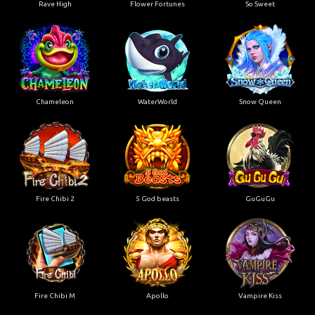
Rave High
Flower Fortunes
So Sweet
Chameleon
WaterWorld
Snow Queen
Fire Chibi 2
5 God beasts
GuGuGu
Fire Chibi M
Apollo
Vampire Kiss