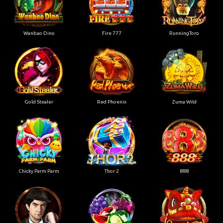
Wanbao Dino
Fire 777
RunningToro
Gold Stealer
Red Phoenix
Zuma Wild
Chicky Parm Parm
Thor 2
888