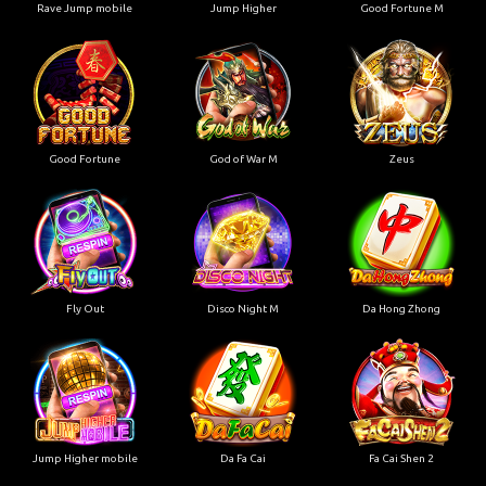
Rave Jump mobile
Jump Higher
Good Fortune M
Good Fortune
God of War M
Zeus
Fly Out
Disco Night M
Da Hong Zhong
Jump Higher mobile
Da Fa Cai
Fa Cai Shen 2