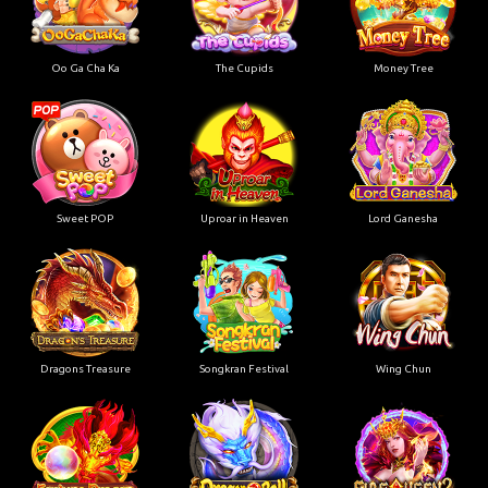
Oo Ga Cha Ka
The Cupids
Money Tree
Sweet POP
Uproar in Heaven
Lord Ganesha
Dragons Treasure
Songkran Festival
Wing Chun