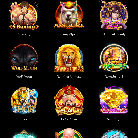
5 Boxing
Funny Alpaca
Oriental Beauty
Wolf Moon
Running Animals
Rave Jump 2
Thor
Fa Cai Shen
Disco Night