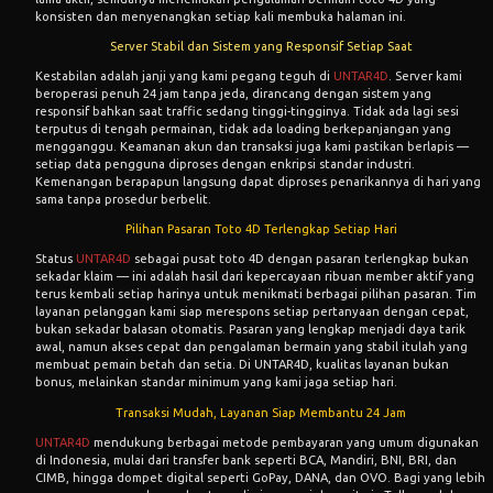
konsisten dan menyenangkan setiap kali membuka halaman ini.
Server Stabil dan Sistem yang Responsif Setiap Saat
Kestabilan adalah janji yang kami pegang teguh di
UNTAR4D
. Server kami
beroperasi penuh 24 jam tanpa jeda, dirancang dengan sistem yang
responsif bahkan saat traffic sedang tinggi-tingginya. Tidak ada lagi sesi
terputus di tengah permainan, tidak ada loading berkepanjangan yang
mengganggu. Keamanan akun dan transaksi juga kami pastikan berlapis —
setiap data pengguna diproses dengan enkripsi standar industri.
Kemenangan berapapun langsung dapat diproses penarikannya di hari yang
sama tanpa prosedur berbelit.
Pilihan Pasaran Toto 4D Terlengkap Setiap Hari
Status
UNTAR4D
sebagai pusat toto 4D dengan pasaran terlengkap bukan
sekadar klaim — ini adalah hasil dari kepercayaan ribuan member aktif yang
terus kembali setiap harinya untuk menikmati berbagai pilihan pasaran. Tim
layanan pelanggan kami siap merespons setiap pertanyaan dengan cepat,
bukan sekadar balasan otomatis. Pasaran yang lengkap menjadi daya tarik
awal, namun akses cepat dan pengalaman bermain yang stabil itulah yang
membuat pemain betah dan setia. Di UNTAR4D, kualitas layanan bukan
bonus, melainkan standar minimum yang kami jaga setiap hari.
Transaksi Mudah, Layanan Siap Membantu 24 Jam
UNTAR4D
mendukung berbagai metode pembayaran yang umum digunakan
di Indonesia, mulai dari transfer bank seperti BCA, Mandiri, BNI, BRI, dan
CIMB, hingga dompet digital seperti GoPay, DANA, dan OVO. Bagi yang lebih