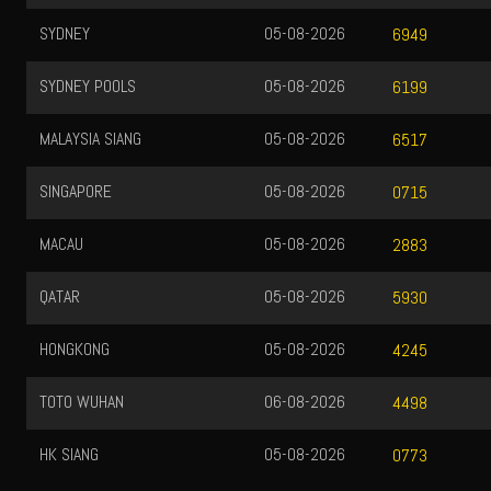
SYDNEY
05-08-2026
6949
SYDNEY POOLS
05-08-2026
6199
MALAYSIA SIANG
05-08-2026
6517
SINGAPORE
05-08-2026
0715
MACAU
05-08-2026
2883
QATAR
05-08-2026
5930
HONGKONG
05-08-2026
4245
TOTO WUHAN
06-08-2026
4498
HK SIANG
05-08-2026
0773