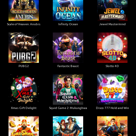
Scale of Heaven: Anubis
Infinity Ocean
Jewel Mastermind
PUBG2
Fantastic Beast
Slotto 4D
Xmas Gift Delight
Squid Game 2: Mukunghwa
Disco 777 Hold and Win