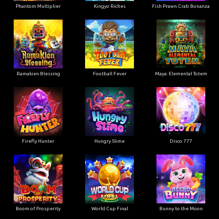
Phantom Multiplier
Kingyo Riches
Fish Prawn Crab Bonanza
Ramakien Blessing
Football Fever
Maya: Elemental Totem
Firefly Hunter
Hungry Slime
Disco 777
Boom of Prosperity
World Cup Final
Bunny to the Moon