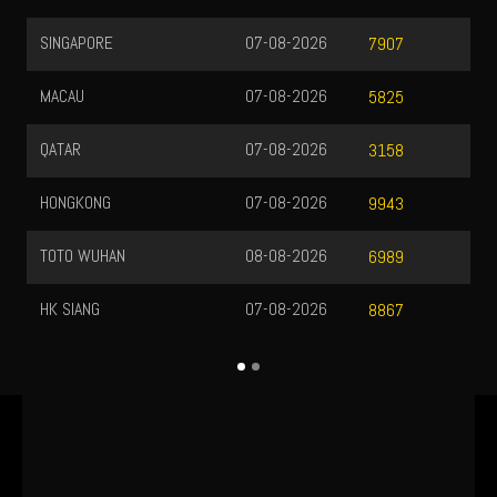
TOTOMACAU 1900
07-08-2026
6303
TOTOMACAU 2200
07-08-2026
9178