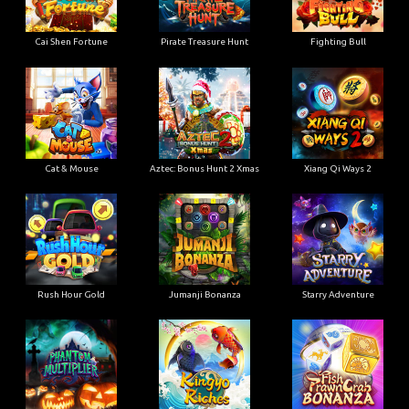
Cai Shen Fortune
Pirate Treasure Hunt
Fighting Bull
Cat & Mouse
Aztec: Bonus Hunt 2 Xmas
Xiang Qi Ways 2
Rush Hour Gold
Jumanji Bonanza
Starry Adventure