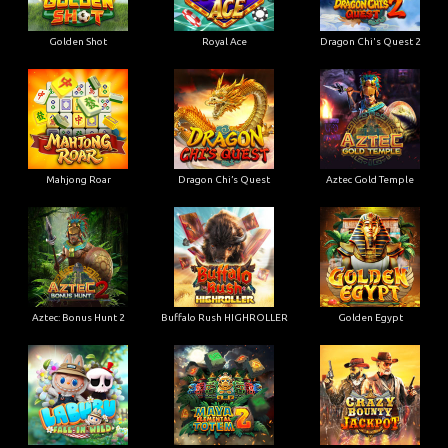
Golden Shot
Royal Ace
Dragon Chi's Quest 2
Mahjong Roar
Dragon Chi’s Quest
Aztec Gold Temple
Aztec: Bonus Hunt 2
Buffalo Rush HIGHROLLER
Golden Egypt