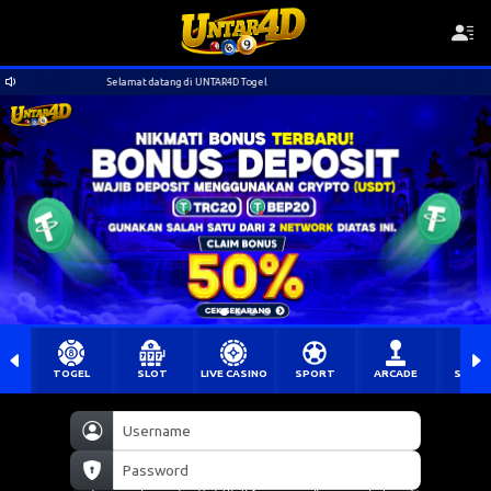
Selamat datang di UNTAR4D Togel
TOGEL
SLOT
LIVE CASINO
SPORT
ARCADE
SABU