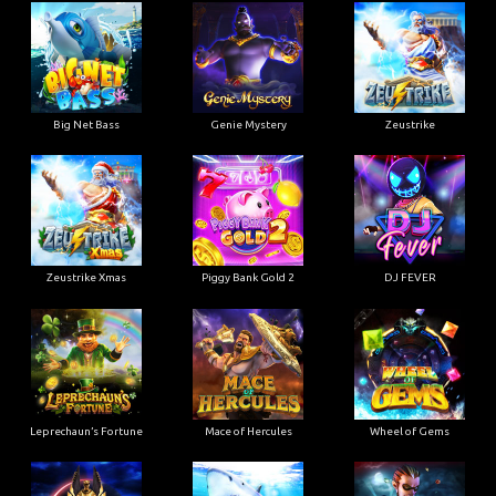
Big Net Bass
Genie Mystery
Zeustrike
Zeustrike Xmas
Piggy Bank Gold 2
DJ FEVER
Leprechaun’s Fortune
Mace of Hercules
Wheel of Gems