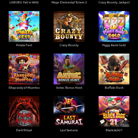
LABUBU: Fall in Wild
Maya: Elemental Totem 2
Crazy Bounty: Jackpot
Pinata Fest
Crazy Bounty
Piggy Bank Gold
Rhapsody of Muertos
Aztec: Bonus Hunt
Buffalo Rush
Dark Ritual
Last Samurai
BlackJack21