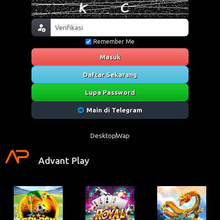
Remember Me
Masuk
Daftar Sekarang
Lupa Password
Main di Telegram
Desktop
Wap
Advant Play