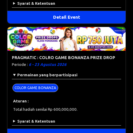
Syarat & Ketentuan
Detail Event
PRAGMATIC : COLRO GAME BONANZA PRIZE DROP
Periode :
6 - 23 Agustus 2026
Permainan yang berpartisipasi
COLOR GAME BONANZA
Aturan :
Total hadiah senilai Rp 600,000,000.
Syarat & Ketentuan