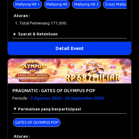
Mahjong Hit +
Mahjong Hit
Mahjong Hit 2
Crazy Mahjong
Aturan :
Total Pemenang 171,000.
Syarat & Ketentuan
Detail Event
PRAGMATIC : GATES OF OLYMPUS POP
Periode :
3 Agustus 2026 - 28 September 2026
Permainan yang berpartisipasi
GATES OF OLYMPUS POP
Aturan :