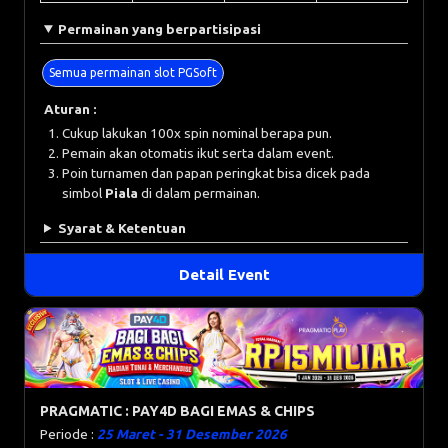
Permainan yang berpartisipasi
Semua permainan slot PGSoft
Aturan :
Cukup lakukan 100x spin nominal berapa pun.
Pemain akan otomatis ikut serta dalam event.
Poin turnamen dan papan peringkat bisa dicek pada
simbol
Piala
di dalam permainan.
Syarat & Ketentuan
Detail Event
PRAGMATIC : PAY4D BAGI EMAS & CHIPS
Periode :
25 Maret - 31 Desember 2026