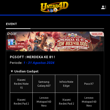
EVENT
PGSOFT : MERDEKA KE 81 !
Periode:
1 - 31 Agustus 2026
Undian Gadget
Xiaomi
Samsung
Infinix Note
Redmi Note
Poco X7
Galaxy A07
Edge
15
Lenovo
Lenovo
Xiaomi
Xiaomi
Motopad 60
Motopad 60
Redmi Pad 2
Redmi Pad 2
Neo
Neo