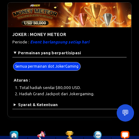
JOKER : MONEY METEOR
Periode :
Event berlangsung setiap hari
Permainan yang berpartisipasi
Semua permainan slot JokerGaming
Aturan :
Total hadiah senilai $80,000 USD.
Hadiah Grand Jackpot dari Jokergaming.
Syarat & Ketentuan
💬