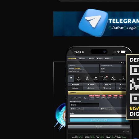
TELEGRA
Daftar
Login