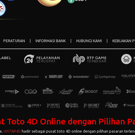
PERATURAN
|
INFORMASI BANK
|
HUBUNGI KAMI
|
KEBIJAKAN P
Toto 4D Online dengan Pilihan P
ne,
UNTAR4D
hadir sebagai pusat toto 4D online dengan pilihan pasaran terlen
ses cepat, standar keamanan tinggi, dan navigasi yang responsif serta mudah