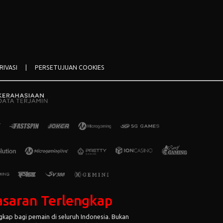
RIVASI
|
PERSETUJUAN COOKIES
asaran Terlengkap
gkap bagi pemain di seluruh Indonesia. Bukan
 dipahami oleh siapa saja. Mulai dari pemain