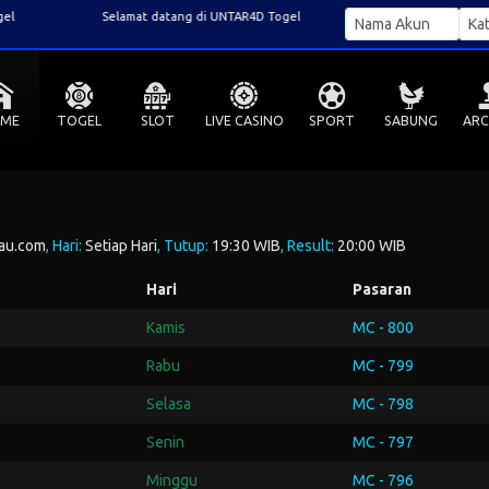
Selamat datang di UNTAR4D Togel
ME
TOGEL
SLOT
LIVE CASINO
SPORT
SABUNG
ARC
au.com
, Hari:
Setiap Hari
, Tutup:
19:30 WIB
, Result:
20:00 WIB
Hari
Pasaran
Kamis
MC - 800
Rabu
MC - 799
Selasa
MC - 798
Senin
MC - 797
Minggu
MC - 796