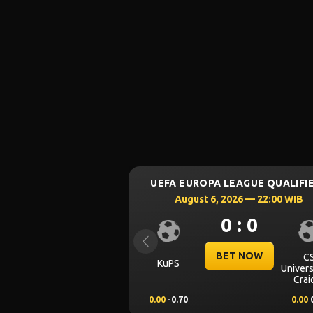
6/8/20
UEFA EUROPA LEAGUE QUALIFI
August 7, 2026 — 00:00 WIB
0 : 0
Previous
BET NOW
FC Hradec
Besi
Kralove
-0.25
-0.80
0.25