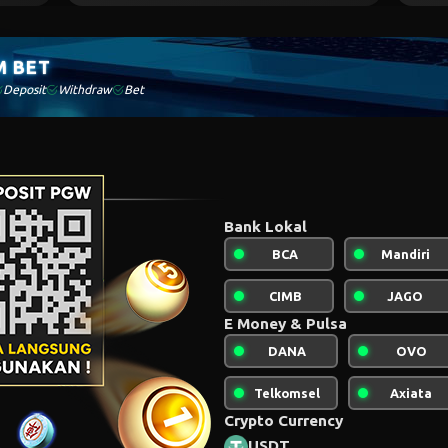
M BET
Deposit
Withdraw
Bet
Bank Lokal
BCA
Mandiri
CIMB
JAGO
E Money & Pulsa
DANA
OVO
Telkomsel
Axiata
Crypto Currency
USDT