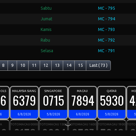
Sabtu
MC - 795
Jumat
MC - 794
Kamis
MC - 793
Rabu
MC - 792
Selasa
MC - 791
8
9
10
11
12
13
14
15
Last ( 73 )
OOLS
MALAYSIA SIANG
SINGAPORE
MACAU
QATAR
H
16
6379
0715
7894
5930
4
26
6/8/2026
5/8/2026
6/8/2026
5/8/2026
5
IA
TOTOMACAU 0000
TOTOMACAU 1300
TOTOMACAU 1600
TOTOMACAU 1900
TOTO
49
2153
9894
0597
5843
0