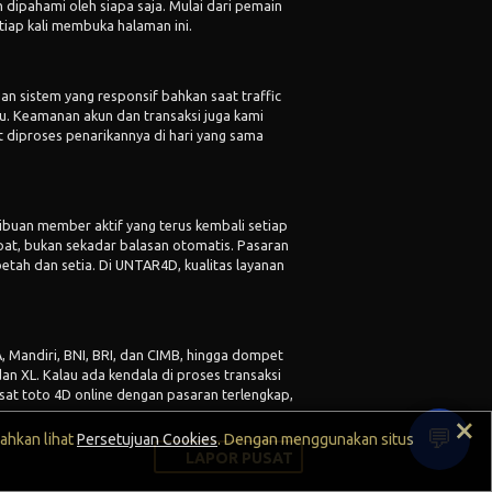
iap kali membuka halaman ini.
an sistem yang responsif bahkan saat traffic
gu. Keamanan akun dan transaksi juga kami
 diproses penarikannya di hari yang sama
ibuan member aktif yang terus kembali setiap
pat, bukan sekadar balasan otomatis. Pasaran
tah dan setia. Di UNTAR4D, kualitas layanan
 Mandiri, BNI, BRI, dan CIMB, hingga dompet
an XL. Kalau ada kendala di proses transaksi
usat toto 4D online dengan pasaran terlengkap,
×
💬
ahkan lihat
Persetujuan Cookies
. Dengan menggunakan situs
LAPOR PUSAT