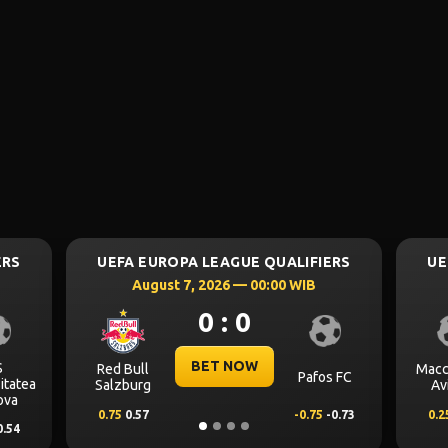
26
6/8/2026
6/8/2026
6/8/2026
6/8/2026
ERS
UEFA EUROPA LEAGUE QUALIFIERS
UE
August 7, 2026 — 00:45 WIB
0 : 0
BET NOW
Jagi
ktas
PAOK
Anderlecht
Bia
0.64
0.5
0.66
-0.5
-0.82
0.0