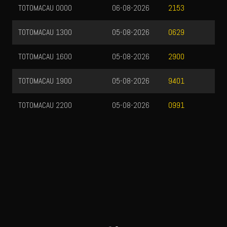
TOTOMACAU 0000
06-08-2026
2153
TOTOMACAU 1300
05-08-2026
0629
TOTOMACAU 1600
05-08-2026
2900
TOTOMACAU 1900
05-08-2026
9401
TOTOMACAU 2200
05-08-2026
0991