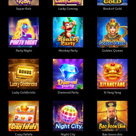
Super Rich
Lucky Coming
Book of Gold
Party Night
Monkey Party
Golden Queen
Lucky Goldbricks
Diamond Party
Xi Yang Yang
Crazy FaFaFa
Night City
Bao boon chin