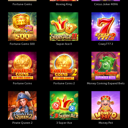
Fortune Gems
Boxing King
Circus Joker 4096
Fortune Gems 500
Super Ace II
Crazy777 2
Fortune Coins
Fortune Coins 2
Money Coming Expand Bets
Pirate Queen 2
3 Super Ace
Money Pot