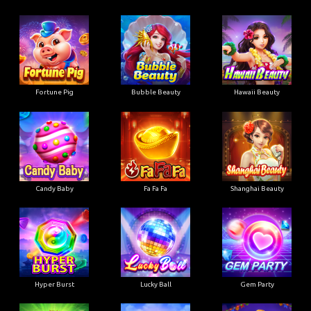
Fortune Pig
Bubble Beauty
Hawaii Beauty
Candy Baby
Fa Fa Fa
Shanghai Beauty
Hyper Burst
Lucky Ball
Gem Party