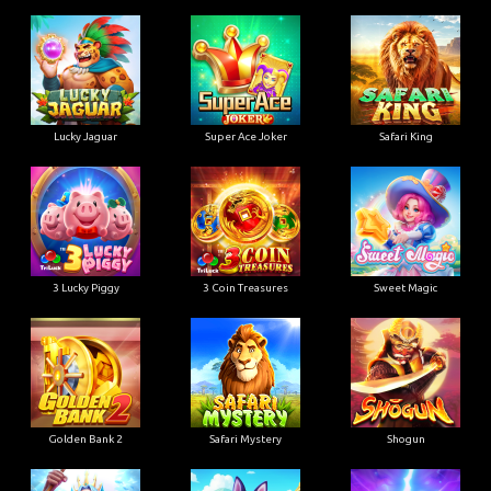
Lucky Jaguar
Super Ace Joker
Safari King
3 Lucky Piggy
3 Coin Treasures
Sweet Magic
Golden Bank 2
Safari Mystery
Shogun