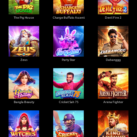
The Pig House
Charge Buffalo Ascent
Devil Fire 2
Zeus
Party Star
Dabanggg
Bangla Beauty
Cricket Sah 75
Arena Fighter