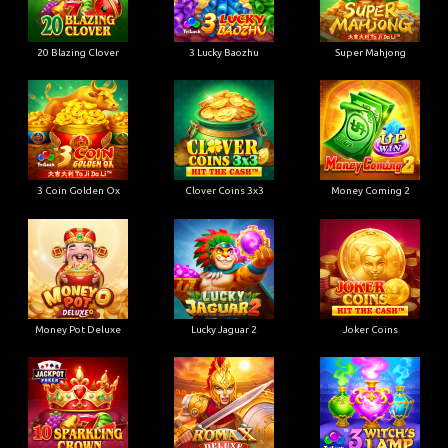
20 Blazing Clover
3 Lucky Baozhu
Super Mahjong
3 Coin Golden Ox
Clover Coins 3x3
Money Coming 2
Money Pot Deluxe
Lucky Jaguar 2
Joker Coins