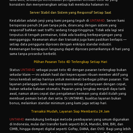
konsisten dan menyenangkan setiap kali membuka halaman ini.
Server Stabil dan Sistem yang Responsif Setiap Saat
Kestabilan adalah janji yang kami pegang teguh di
UNTAR4D
. Server kami
beroperasi penuh 24 jam tanpa jeda, dirancang dengan sistem yang
responsif bahkan saat traffic sedang tinggi-tingginya. Tidak ada lagi sesi
terputus di tengah permainan, tidak ada loading berkepanjangan yang
mengganggu. Keamanan akun dan transaksi juga kami pastikan berlapis —
setiap data pengguna diproses dengan enkripsi standar industri.
Kemenangan berapapun langsung dapat diproses penarikannya di hari yang
sama tanpa prosedur berbelit.
Pilihan Pasaran Toto 4D Terlengkap Setiap Hari
Status
UNTAR4D
sebagai pusat toto 4D dengan pasaran terlengkap bukan
sekadar klaim — ini adalah hasil dari kepercayaan ribuan member aktif yang
terus kembali setiap harinya untuk menikmati berbagai pilihan pasaran. Tim
layanan pelanggan kami siap merespons setiap pertanyaan dengan cepat,
bukan sekadar balasan otomatis. Pasaran yang lengkap menjadi daya tarik
awal, namun akses cepat dan pengalaman bermain yang stabil itulah yang
membuat pemain betah dan setia. Di UNTAR4D, kualitas layanan bukan
bonus, melainkan standar minimum yang kami jaga setiap hari.
Transaksi Mudah, Layanan Siap Membantu 24 Jam
UNTAR4D
mendukung berbagai metode pembayaran yang umum digunakan
di Indonesia, mulai dari transfer bank seperti BCA, Mandiri, BNI, BRI, dan
CIMB, hingga dompet digital seperti GoPay, DANA, dan OVO. Bagi yang lebih