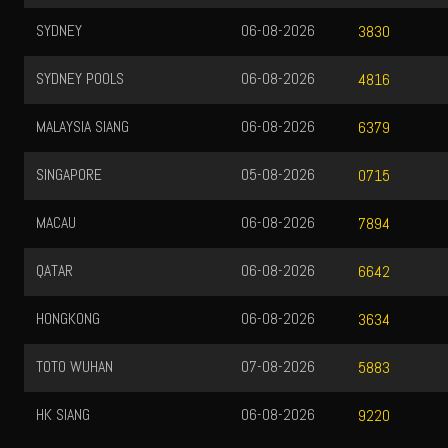
SYDNEY
06-08-2026
3830
SYDNEY POOLS
06-08-2026
4816
MALAYSIA SIANG
06-08-2026
6379
SINGAPORE
05-08-2026
0715
MACAU
06-08-2026
7894
QATAR
06-08-2026
6642
HONGKONG
06-08-2026
3634
TOTO WUHAN
07-08-2026
5883
HK SIANG
06-08-2026
9220