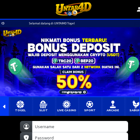
Selamat datang di UNTAR4D Togel
TOGEL
SLOT
LIVE CASINO
SPORT
ARCADE
SABU