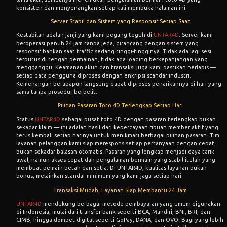
konsisten dan menyenangkan setiap kali membuka halaman ini.
Server Stabil dan Sistem yang Responsif Setiap Saat
Kestabilan adalah janji yang kami pegang teguh di
UNTAR4D
. Server kami
beroperasi penuh 24 jam tanpa jeda, dirancang dengan sistem yang
responsif bahkan saat traffic sedang tinggi-tingginya. Tidak ada lagi sesi
terputus di tengah permainan, tidak ada loading berkepanjangan yang
mengganggu. Keamanan akun dan transaksi juga kami pastikan berlapis —
setiap data pengguna diproses dengan enkripsi standar industri.
Kemenangan berapapun langsung dapat diproses penarikannya di hari yang
sama tanpa prosedur berbelit.
Pilihan Pasaran Toto 4D Terlengkap Setiap Hari
Status
UNTAR4D
sebagai pusat toto 4D dengan pasaran terlengkap bukan
sekadar klaim — ini adalah hasil dari kepercayaan ribuan member aktif yang
terus kembali setiap harinya untuk menikmati berbagai pilihan pasaran. Tim
layanan pelanggan kami siap merespons setiap pertanyaan dengan cepat,
bukan sekadar balasan otomatis. Pasaran yang lengkap menjadi daya tarik
awal, namun akses cepat dan pengalaman bermain yang stabil itulah yang
membuat pemain betah dan setia. Di UNTAR4D, kualitas layanan bukan
bonus, melainkan standar minimum yang kami jaga setiap hari.
Transaksi Mudah, Layanan Siap Membantu 24 Jam
UNTAR4D
mendukung berbagai metode pembayaran yang umum digunakan
di Indonesia, mulai dari transfer bank seperti BCA, Mandiri, BNI, BRI, dan
CIMB, hingga dompet digital seperti GoPay, DANA, dan OVO. Bagi yang lebih