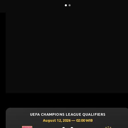
GUE QUALIFIERS
UEFA CHAMPIONS LEAGU
— 02:00 WIB
August 12, 2026 — 