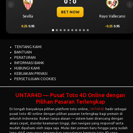
0 : 0
Previous
Ne
BET NOW
Rayo Vallecano
Alaves
-0.25
0.95
0.00
0.62
TENTANG KAMI
BANTUAN
PERATURAN
INFORMASI BANK
HUBUNGI KAMI
KEBIJAKAN PRIVASI
PERSETUJUAN COOKIES
UNTAR4D — Pusat Toto 4D Online dengan
Pilihan Pasaran Terlengkap
Di tengah banyaknya pilihan platform toto online,
UNTAR4D
hadir sebagai
pusat toto 4D online dengan pilihan pasaran terlengkap bagi pemain di
seluruh Indonesia. Bukan tanpa alasan — sistem kami dirancang dengan
akses cepat, standar keamanan tinggi, dan navigasi yang responsif serta
mudah dipahami oleh siapa saja. Mulai dari pemain baru hingga yang sudah
lama aktif, semuanya menemukan pengalaman bermain toto 4D yang