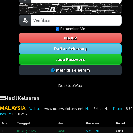
Remember Me
Masuk
Daftar Sekarang
Lupa Password
Main di Telegram
Desktop
Wap
Hasil Keluaran
MALAYSIA
Website:
www.malaysialottery.net
, Hari:
Setiap Hari
, Tutup:
18:30
Result:
19:00 WIB
No
Tanggal
Hari
Pasaran
Result
1
08 Aug 2026
Sabtu
MY - 820
6851