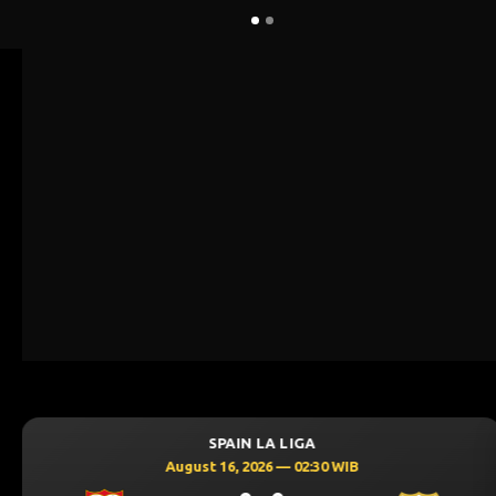
A
SPAIN LA LIGA
2:30 WIB
August 16, 2026 — 00: