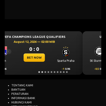
UEFA CHAMPIONS LEAGUE QUALIFIERS
August 12, 2026 — 01:30 WIB
0 : 0
Previous
Next
BET NOW
SK Sturm Graz
Fenerbahce
-0.5
0.95
0.5
0.87
TENTANG KAMI
BANTUAN
PERATURAN
INFORMASI BANK
HUBUNGI KAMI