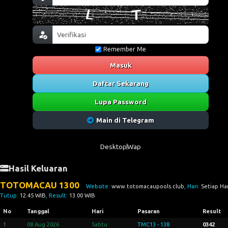
Remember Me
Masuk
Daftar Sekarang
Lupa Password
Main di Telegram
Desktop
Wap
Hasil Keluaran
TOTOMACAU 1300
Website:
www.totomacaupools.club
, Hari:
Setiap Har
Tutup:
12.45 WIB
, Result:
13.00 WIB
No
Tanggal
Hari
Pasaran
Result
1
08 Aug 2026
Sabtu
TMC13 - 138
0342