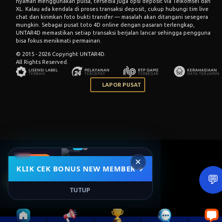
nyaman menggunakan pulsa, tersedia juga opsi deposit via Telkomsel dan
XL. Kalau ada kendala di proses transaksi deposit, cukup hubungi tim live
chat dan kirimkan foto bukti transfer — masalah akan ditangani sesegera
mungkin. Sebagai pusat toto 4D online dengan pasaran terlengkap,
UNTAR4D memastikan setiap transaksi berjalan lancar sehingga pengguna
bisa fokus menikmati permainan.
© 2015 - 2026 Copyright UNTAR4D.
All Rights Reserved.
LAPOR PUSAT
PROMO
KLIK CEK BONUS NEW MEMBER
💬
INFO GACOR
TUTUP