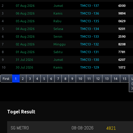
2
07 Aug 2026
Jumat
TMC13 - 137
6300
3
06 Aug 2026
Kamis
TMC13 - 136
9894
4
05 Aug 2026
Rabu
TMC13 - 135
0629
5
04 Aug 2026
Selasa
TMC13 - 134
9201
6
03 Aug 2026
Senin
TMC13 - 133
2590
7
02 Aug 2026
Minggu
TMC13 - 132
8208
8
01 Aug 2026
Sabtu
TMC13 - 131
7781
9
31 Jul 2026
Jumat
TMC13 - 130
6207
10
30 Jul 2026
Kamis
TMC13 - 129
1072
First
1
2
3
4
5
6
7
8
9
10
11
12
13
14
15
(
)
Togel Result
SG METRO
08-08-2026
4821