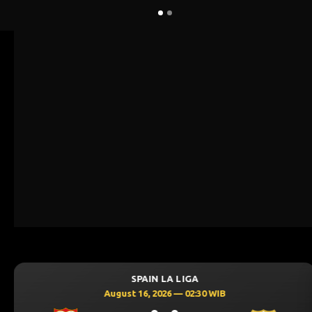
LIGA
SPAIN LA LI
— 02:30 WIB
August 16, 2026 — 