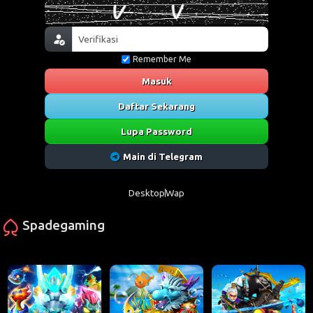
Remember Me
Masuk
Daftar Sekarang
Lupa Password
Main di Telegram
Desktop
Wap
Spadegaming