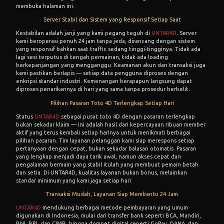
membuka halaman ini.
Server Stabil dan Sistem yang Responsif Setiap Saat
Kestabilan adalah janji yang kami pegang teguh di
UNTAR4D
. Server
kami beroperasi penuh 24 jam tanpa jeda, dirancang dengan sistem
yang responsif bahkan saat traffic sedang tinggi-tingginya. Tidak ada
lagi sesi terputus di tengah permainan, tidak ada loading
berkepanjangan yang mengganggu. Keamanan akun dan transaksi juga
kami pastikan berlapis — setiap data pengguna diproses dengan
enkripsi standar industri. Kemenangan berapapun langsung dapat
diproses penarikannya di hari yang sama tanpa prosedur berbelit.
Pilihan Pasaran Toto 4D Terlengkap Setiap Hari
Status
UNTAR4D
sebagai pusat toto 4D dengan pasaran terlengkap
bukan sekadar klaim — ini adalah hasil dari kepercayaan ribuan member
aktif yang terus kembali setiap harinya untuk menikmati berbagai
pilihan pasaran. Tim layanan pelanggan kami siap merespons setiap
pertanyaan dengan cepat, bukan sekadar balasan otomatis. Pasaran
yang lengkap menjadi daya tarik awal, namun akses cepat dan
pengalaman bermain yang stabil itulah yang membuat pemain betah
dan setia. Di UNTAR4D, kualitas layanan bukan bonus, melainkan
standar minimum yang kami jaga setiap hari.
Transaksi Mudah, Layanan Siap Membantu 24 Jam
UNTAR4D
mendukung berbagai metode pembayaran yang umum
digunakan di Indonesia, mulai dari transfer bank seperti BCA, Mandiri,
BNI, BRI, dan CIMB, hingga dompet digital seperti GoPay, DANA, dan