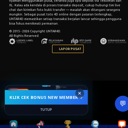
nyaman menggunakan pulsa, tersedia juga opsi deposit via Telkomsel dan
XL. Kalau ada kendala di proses transaksi deposit, cukup hubungi tim live
chat dan kirimkan foto bukti transfer — masalah akan ditangani sesegera
mungkin. Sebagai pusat toto 4D online dengan pasaran terlengkap,
UNTAR4D memastikan setiap transaksi berjalan lancar sehingga pengguna
bisa fokus menikmati permainan.
© 2015 - 2026 Copyright UNTAR4D.
All Rights Reserved.
LAPOR PUSAT
PROMO
KLIK CEK BONUS NEW MEMBER
💬
INFO GACOR
TUTUP