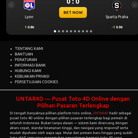
0 : 0
Previous
Ne
OW
BET NOW
Sparta Praha
SK Sturm Graz
-1
0.96
-0.5
0.95
TENTANG KAMI
BANTUAN
PERATURAN
INFORMASI BANK
HUBUNGI KAMI
KEBIJAKAN PRIVASI
PERSETUJUAN COOKIES
UNTAR4D — Pusat Toto 4D Online dengan
Pilihan Pasaran Terlengkap
Di tengah banyaknya pilihan platform toto online,
UNTAR4D
hadir sebagai
pusat toto 4D online dengan pilihan pasaran terlengkap bagi pemain di
seluruh Indonesia. Bukan tanpa alasan — sistem kami dirancang dengan
akses cepat, standar keamanan tinggi, dan navigasi yang responsif serta
mudah dipahami oleh siapa saja. Mulai dari pemain baru hingga yang sudah
lama aktif, semuanya menemukan pengalaman bermain toto 4D yang