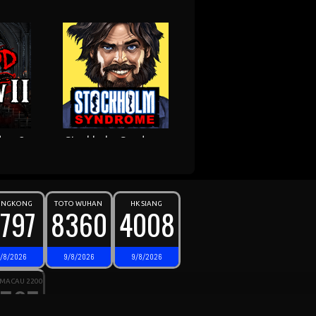
dow 2
Stockholm Syndrome
ONGKONG
TOTO WUHAN
HK SIANG
797
8360
4008
/8/2026
9/8/2026
9/8/2026
MACAU 2200
525
ers
Brute Force: Alien
Onslaught