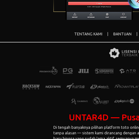
Tombstone: No Mercy
TENTANG KAMI
|
BANTUAN
|
Pixies vs Pirates
Infec
UNTAR4D — Pusat 
Di tengah banyaknya pilihan platform toto onli
tanpa alasan — sistem kami dirancang dengan ak
baru hingga yang sudah lama aktif, semuanya 