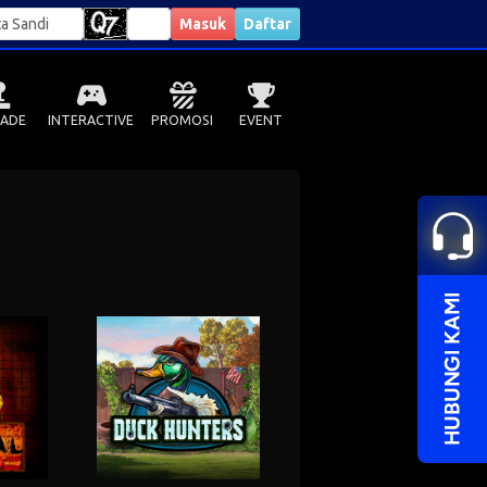
Masuk
Daftar
ADE
INTERACTIVE
PROMOSI
EVENT