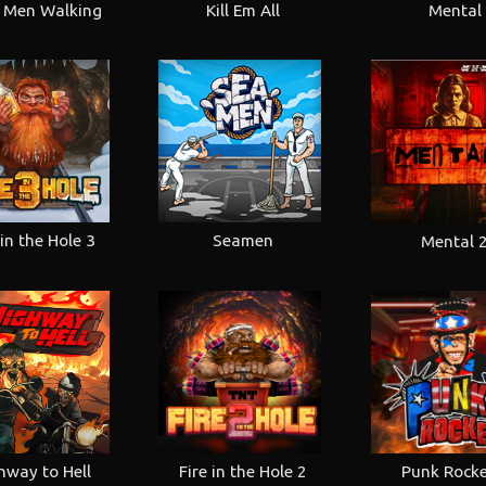
 Men Walking
Kill Em All
Mental
 in the Hole 3
Seamen
Mental 
hway to Hell
Fire in the Hole 2
Punk Rocke