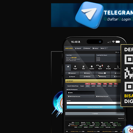
TELEGRA
Daftar
Login
Outsourced
Apoc