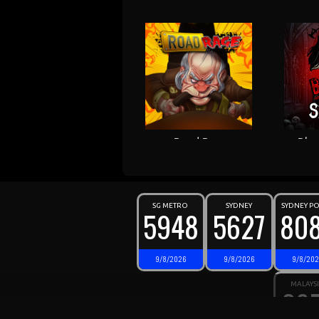
Road Rage
Blo
SG METRO
SYDNEY
SYDNEY P
5948
5627
80
9/8/2026
9/8/2026
9/8/20
MALAYS
68
Skate or Die
Dea