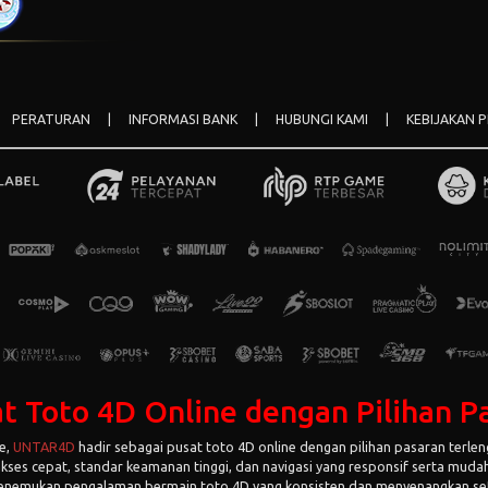
Possessed
Nine To Five
Serial
PERATURAN
|
INFORMASI BANK
|
HUBUNGI KAMI
|
KEBIJAKAN P
tious 5 xWays
Folsom Prison
Fire in the 
xBomb
Toto 4D Online dengan Pilihan P
ne,
UNTAR4D
hadir sebagai pusat toto 4D online dengan pilihan pasaran terlen
ses cepat, standar keamanan tinggi, dan navigasi yang responsif serta mudah
menemukan pengalaman bermain toto 4D yang konsisten dan menyenangkan set