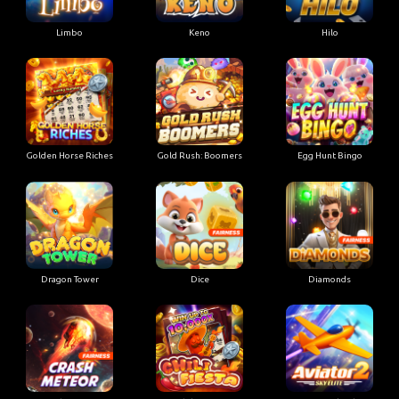
Limbo
Keno
Hilo
Golden Horse Riches
Gold Rush: Boomers
Egg Hunt Bingo
Dragon Tower
Dice
Diamonds