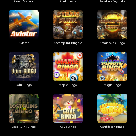
Crash Meteor
Chili Fiesta
Aviator 2 Sky Elite
Aviator
Steampunk Bingo 2
Steampunk Bingo
Odin Bingo
Maple Bingo
Magic Bingo
Lost Ruins Bingo
Cave Bingo
Caribbean Bingo