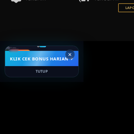
LAPO
PROMO
KLIK CEK BONUS NEW MEMBER
TUTUP