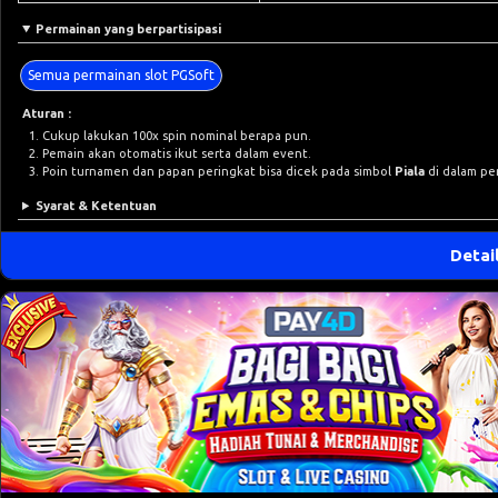
Permainan yang berpartisipasi
Semua permainan slot PGSoft
Aturan :
Cukup lakukan 100x spin nominal berapa pun.
Pemain akan otomatis ikut serta dalam event.
Poin turnamen dan papan peringkat bisa dicek pada simbol
Piala
di dalam pe
Syarat & Ketentuan
Detai