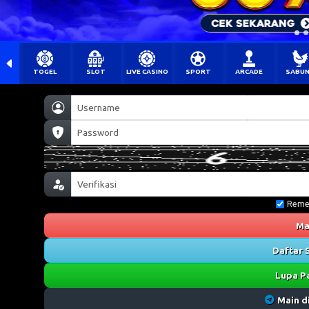
TOGEL
SLOT
LIVE CASINO
SPORT
ARCADE
SABU
Reme
Ma
Daftar 
Lupa P
Main d