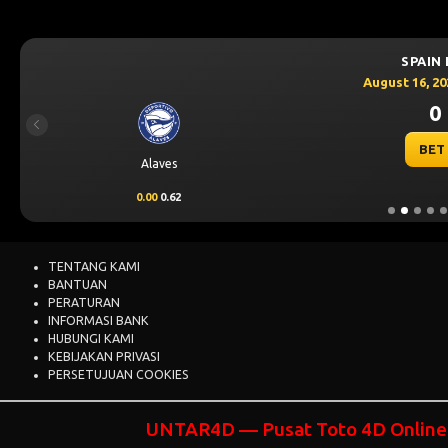
SPAIN 
August 16, 20
0 
Previous
BET
Alaves
0.00
0.62
TENTANG KAMI
BANTUAN
PERATURAN
INFORMASI BANK
HUBUNGI KAMI
KEBIJAKAN PRIVASI
PERSETUJUAN COOKIES
UNTAR4D — Pusat Toto 4D Online 