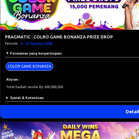
PRAGMATIC : COLRO GAME BONANZA PRIZE DROP
Periode :
6 - 23 Agustus 2026
Permainan yang berpartisipasi
COLOR GAME BONANZA
Aturan :
Total hadiah senilai Rp 600,000,000.
Syarat & Ketentuan
Detai