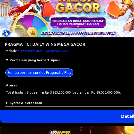
PRAGMATIC : DAILY WINS MEGA GACOR
Periode :
30 Maret 2026 - 28 Maret 2027
Permainan yang berpartisipasi
Semua permainan slot Pragmatic Play
Aturan :
Total hadiah Slot senilai Rp 5,983,200,000 (bagian dari Rp 88,000,000,000).
Syarat & Ketentuan
Detai