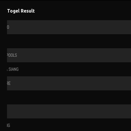
Togel Result
MALAYSIA
TOTOMACAU 0000
TOTOMACAU 1300
TOTOMACAU 1600
TOTOMACAU 1900
TOTOMACAU 2200