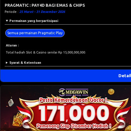
PRAGMATIC : PAY4D BAGI EMAS & CHIPS
Periode :
25 Maret - 31 Desember 2026
Permainan yang berpartisipasi
Semua permainan Pragmatic Play
Aturan :
Total hadiah Slot & Casino senilai Rp 15,000,000,000.
Syarat & Ketentuan
Detai