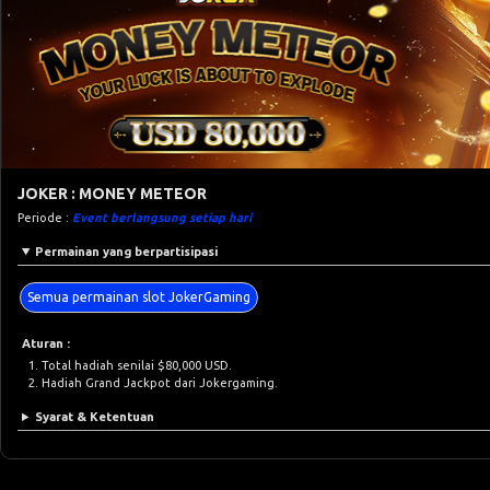
JOKER : MONEY METEOR
Periode :
Event berlangsung setiap hari
Permainan yang berpartisipasi
Semua permainan slot JokerGaming
Aturan :
Total hadiah senilai $80,000 USD.
Hadiah Grand Jackpot dari Jokergaming.
Syarat & Ketentuan