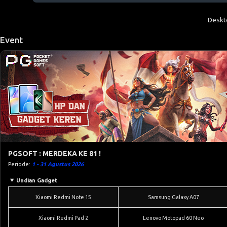
Deskt
Event
PGSOFT : MERDEKA KE 81 !
Periode:
1 - 31 Agustus 2026
Undian Gadget
Xiaomi Redmi Note 15
Samsung Galaxy A07
Xiaomi Redmi Pad 2
Lenovo Motopad 60 Neo