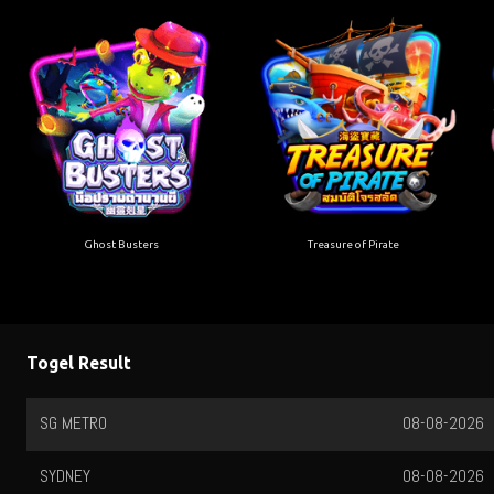
Ghost Busters
Treasure of Pirate
Togel Result
SG METRO
08-08-2026
SYDNEY
08-08-2026