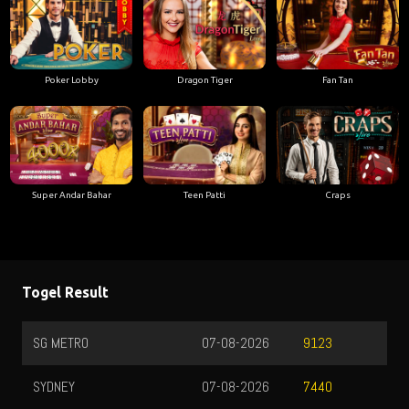
Poker Lobby
Dragon Tiger
Fan Tan
Super Andar Bahar
Teen Patti
Craps
Togel Result
SG METRO
07-08-2026
MA
9123
SYDNEY
07-08-2026
TO
7440