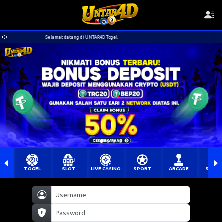
Selamat datang di UNTAR4D Togel
TOGEL
SLOT
LIVE CASINO
SPORT
ARCADE
SABU