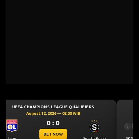
UEFA CHAMPIONS LEAGUE QUALIFIERS
August 12, 2026 — 01:30 WIB
0 : 0
Previous
Next
BET NOW
SK Sturm Graz
Fenerbahce