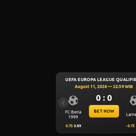
9/8/20
MPIONS LEAGUE QUALIFIERS
UEFA CHAMPIONS LEAGUE Q
st 11, 2026 — 22:59 WIB
August 12, 2026 — 00:00
0 : 0
0 : 0
Previous
BET NOW
BET NOW
Union Saint-
Kauno
Gilloise
Zalgiris
-0.75
-0.95
-1.25
1.00