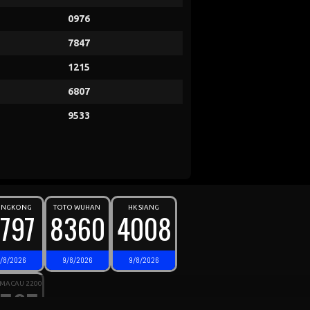
0976
7847
1215
6807
9533
ONGKONG
TOTO WUHAN
HK SIANG
797
8360
4008
/8/2026
9/8/2026
9/8/2026
MACAU 2200
525