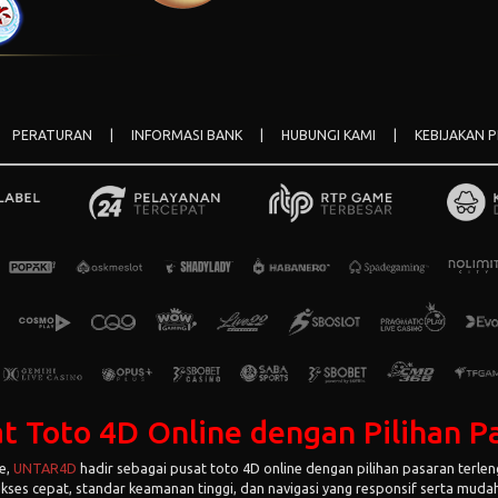
PERATURAN
|
INFORMASI BANK
|
HUBUNGI KAMI
|
KEBIJAKAN P
Toto 4D Online dengan Pilihan P
ne,
UNTAR4D
hadir sebagai pusat toto 4D online dengan pilihan pasaran terlen
ses cepat, standar keamanan tinggi, dan navigasi yang responsif serta mudah