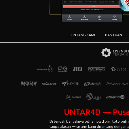
TENTANG KAMI
|
BANTUAN
|
UNTAR4D — Pusat 
Di tengah banyaknya pilihan platform toto onli
tanpa alasan — sistem kami dirancang dengan ak