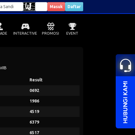
Masuk
Daftar
ADE
INTERACTIVE
PROMOSI
EVENT
 WIB
Result
0692
1986
4519
6379
6517