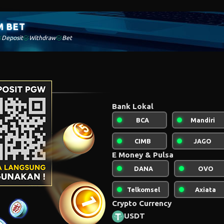
M BET
Deposit
Withdraw
Bet
Bank Lokal
BCA
Mandiri
CIMB
JAGO
E Money & Pulsa
DANA
OVO
Telkomsel
Axiata
Crypto Currency
USDT