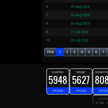
6
03 Aug 2026
7
02 Aug 2026
8
01 Aug 2026
9
31 Jul 2026
10
30 Jul 2026
First
1
2
3
4
5
6
7
SG METRO
SYDNEY
SYDNEY P
5948
5627
80
9/8/2026
9/8/2026
9/8/20
MALAYS
85