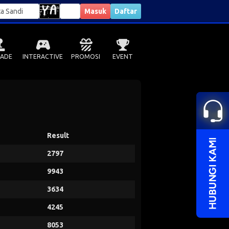
Masuk
Daftar
ADE
INTERACTIVE
PROMOSI
EVENT
Result
2797
9943
3634
4245
8053