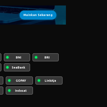
Mainkan Sekarang
BNI
BRI
SeaBank
GOPAY
LinkAja
Indosat