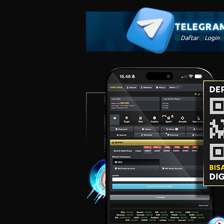
TELEGRA
Daftar
Login