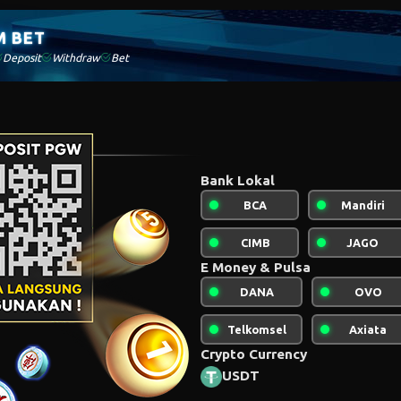
M BET
Deposit
Withdraw
Bet
Bank Lokal
BCA
Mandiri
CIMB
JAGO
E Money & Pulsa
DANA
OVO
Telkomsel
Axiata
Crypto Currency
USDT