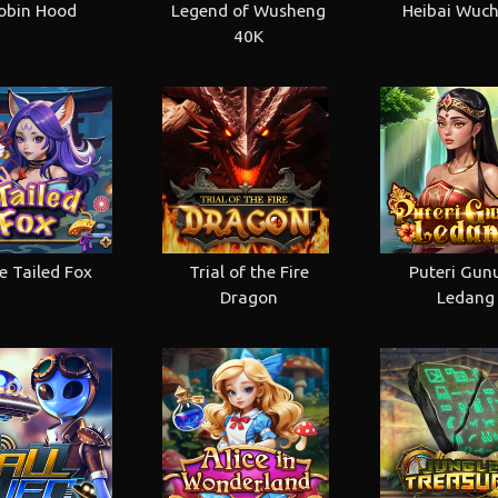
obin Hood
Legend of Wusheng
Heibai Wuc
40K
e Tailed Fox
Trial of the Fire
Puteri Gun
Dragon
Ledang