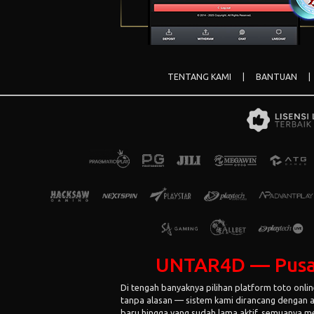
TENTANG KAMI
|
BANTUAN
|
UNTAR4D — Pusat 
Di tengah banyaknya pilihan platform toto onli
tanpa alasan — sistem kami dirancang dengan ak
baru hingga yang sudah lama aktif, semuanya 