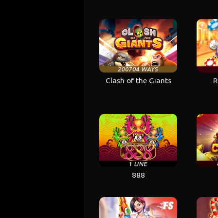
Clash of the Giants
R
888