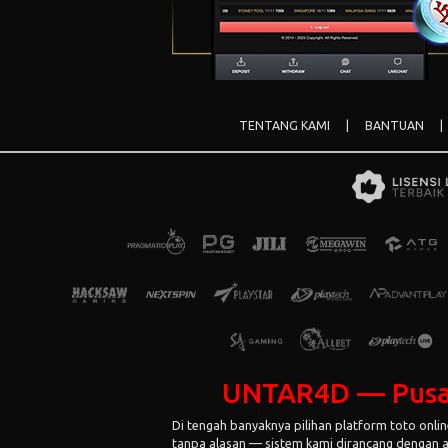
TENTANG KAMI
|
BANTUAN
|
Farmland Frenzy
S
Maxways
Candy Candy
Su
UNTAR4D — Pusat 
Di tengah banyaknya pilihan platform toto onli
tanpa alasan — sistem kami dirancang dengan ak
baru hingga yang sudah lama aktif, semuanya 