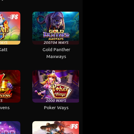
Katt
Gold Panther
Maxways
evens
Poker Ways