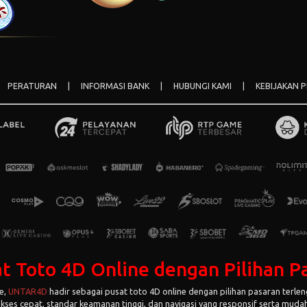
PERATURAN
|
INFORMASI BANK
|
HUBUNGI KAMI
|
KEBIJAKAN P
pace Crasher
Rabbit Riches
Crazy B
gar Bonanza
Triple Panda
Gold Pa
Toto 4D Online dengan Pilihan P
ne,
UNTAR4D
hadir sebagai pusat toto 4D online dengan pilihan pasaran terlen
ses cepat, standar keamanan tinggi, dan navigasi yang responsif serta mudah
menemukan pengalaman bermain toto 4D yang konsisten dan menyenangkan set