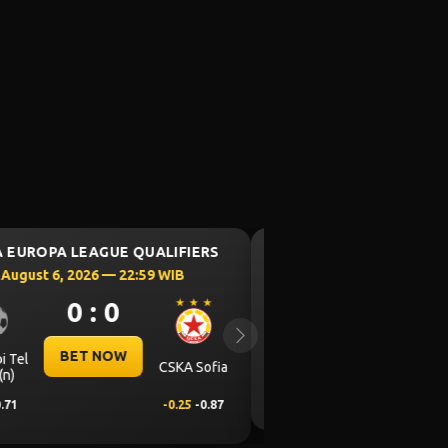
6/8/2026
shmore
Tiger Dance
FA EUROPA LEAGUE QUALIFIERS
August 7, 2026 — 00:00 WIB
0 : 0
Next
Mania
Captain Golds Fortune
BET NOW
Hradec
Besiktas
alove
25
-0.78
0.25
0.62