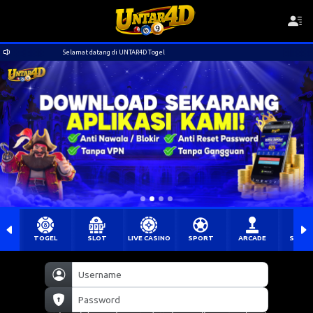
58**Ma***x telah berhasil WD sebesar Rp.2.200.000
ng di UNTAR4D Togel
Selamat datang di UNTAR4D Togel
TOGEL
SLOT
LIVE CASINO
SPORT
ARCADE
SABU