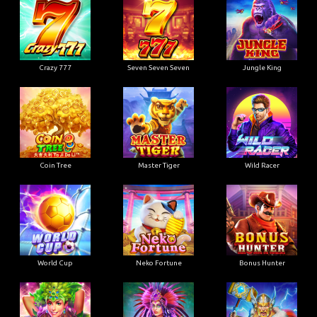
Crazy 777
Seven Seven Seven
Jungle King
Coin Tree
Master Tiger
Wild Racer
World Cup
Neko Fortune
Bonus Hunter