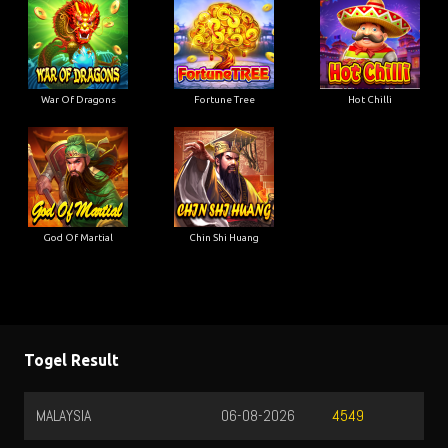
War Of Dragons
Fortune Tree
Hot Chilli
God Of Martial
Chin Shi Huang
Togel Result
MALAYSIA
06-08-2026
4549