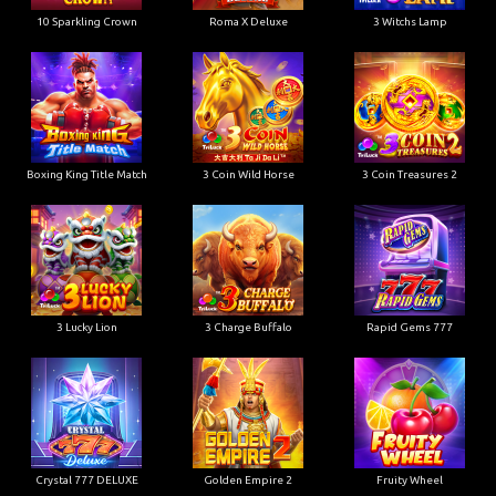
10 Sparkling Crown
Roma X Deluxe
3 Witchs Lamp
Boxing King Title Match
3 Coin Wild Horse
3 Coin Treasures 2
3 Lucky Lion
3 Charge Buffalo
Rapid Gems 777
Crystal 777 DELUXE
Golden Empire 2
Fruity Wheel