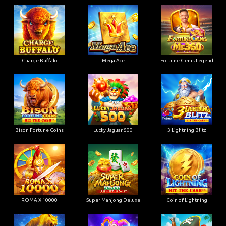
Charge Buffalo
Mega Ace
Fortune Gems Legend
Bison Fortune Coins
Lucky Jaguar 500
3 Lightning Blitz
ROMA X 10000
Super Mahjong Deluxe
Coin of Lightning