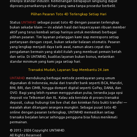
enkripsi standar industri. Kemenangan berapapun langsung dapat
diproses penarikannya di hari yang sama tanpa prosedur berbelit.
Pilihan Pasaran Toto 4D Terlengkap Setiap Hari
Status
UNTAR4D
sebagai pusat toto 4D dengan pasaran terlengkap
bukan sekadar klaim — ini adalah hasil dari kepercayaan ribuan member
aktif yang terus kembali setiap harinya untuk menikmati berbagai
pilihan pasaran. Tim layanan pelanggan kami siap merespons setiap
pertanyaan dengan cepat, bukan sekadar balasan otomatis. Pasaran
yang lengkap menjadi daya tarik awal, namun akses cepat dan
pengalaman bermain yang stabil itulah yang membuat pemain betah
dan setia. Di UNTAR4D, kualitas layanan bukan bonus, melainkan
standar minimum yang kami jaga setiap hari.
Transaksi Mudah, Layanan Siap Membantu 24 Jam
UNTAR4D
mendukung berbagai metode pembayaran yang umum
digunakan di Indonesia, mulai dari transfer bank seperti BCA, Mandiri,
BNI, BRI, dan CIMB, hingga dompet digital seperti GoPay, DANA, dan
OVO. Bagi yang lebih nyaman menggunakan pulsa, tersedia juga opsi
deposit via Telkomsel dan XL. Kalau ada kendala di proses transaksi
deposit, cukup hubungi tim live chat dan kirimkan foto bukti transfer —
masalah akan ditangani sesegera mungkin. Sebagai pusat toto 4D
online dengan pasaran terlengkap, UNTAR4D memastikan setiap
transaksi berjalan lancar sehingga pengguna bisa fokus menikmati
permainan.
© 2015 - 2026 Copyright UNTAR4D.
All Rights Reserved.