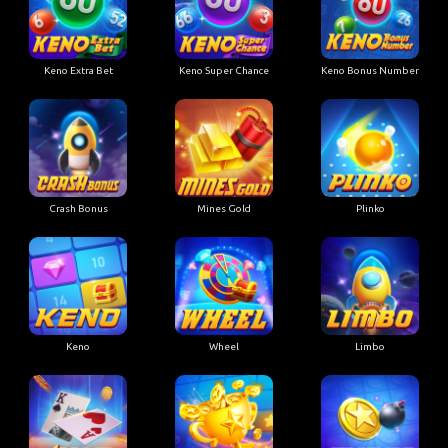
Keno Extra Bet
Keno Super Chance
Keno Bonus Number
Crash Bonus
Mines Gold
Plinko
Keno
Wheel
Limbo