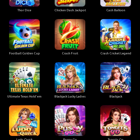
Thor Dice
Chicken Dash Jackpot
Cash Balloon
Football Golden Cup
Crash Fruit
Crash Cricket Legend
Ultimate Texas Hold'em
Blackjack Lucky Ladies
Blackjack
Ludo Quick
Pusoy Go
Tongits Go