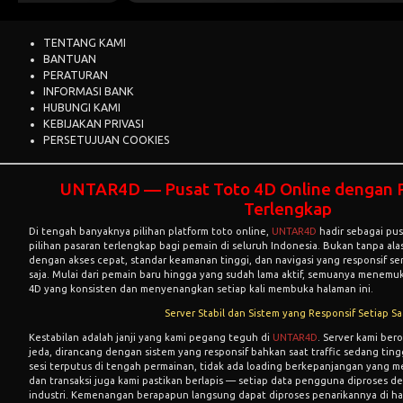
TENTANG KAMI
BANTUAN
PERATURAN
INFORMASI BANK
HUBUNGI KAMI
KEBIJAKAN PRIVASI
PERSETUJUAN COOKIES
UNTAR4D — Pusat Toto 4D Online dengan P
Terlengkap
Di tengah banyaknya pilihan platform toto online,
UNTAR4D
hadir sebagai pu
pilihan pasaran terlengkap bagi pemain di seluruh Indonesia. Bukan tanpa al
dengan akses cepat, standar keamanan tinggi, dan navigasi yang responsif se
saja. Mulai dari pemain baru hingga yang sudah lama aktif, semuanya menem
4D yang konsisten dan menyenangkan setiap kali membuka halaman ini.
Server Stabil dan Sistem yang Responsif Setiap Sa
Kestabilan adalah janji yang kami pegang teguh di
UNTAR4D
. Server kami ber
jeda, dirancang dengan sistem yang responsif bahkan saat traffic sedang tingg
sesi terputus di tengah permainan, tidak ada loading berkepanjangan yang
dan transaksi juga kami pastikan berlapis — setiap data pengguna diproses d
industri. Kemenangan berapapun langsung dapat diproses penarikannya di ha